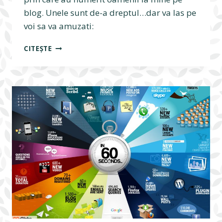
blog. Unele sunt de-a dreptul…dar va las pe
voi sa va amuzati:
CAUTARI
CITEȘTE
AMUZANTE
PE
BLOG
–
GRADINARITE
FRUMOS