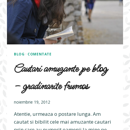
BLOG
·
COMENTATE
Cautari amuzante pe blog
– gradinarite frumos
noiembrie 19, 2012
Atentie, urmeaza o postare lunga. Am
cautat si bibilit cele mai amuzante cautari
prin care au numerit oamenii la mine pe