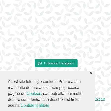
Follow on Instagram
✕
Acest site folosește cookies. Pentru a afla
mai multe despre acest lucru poți accesa
pagina de
Cookies
, sau poți afla mai multe
© 2026 Corcodus.ro |
Webdesign Cloudberries.Ro
| Icons by
Freepik
despre confidențialitate deschizând linkul
from
flaticon.com
|
CC 3.0 BY
acesta
Confidențialitate
.