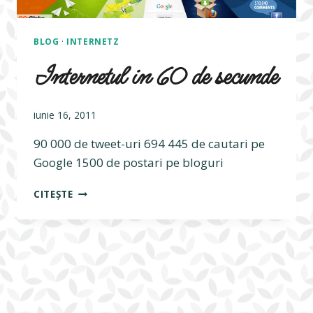
BLOG
·
INTERNETZ
Internetul in 60 de secunde
iunie 16, 2011
90 000 de tweet-uri 694 445 de cautari pe
Google 1500 de postari pe bloguri
INTERNETUL
CITEȘTE
IN
60
DE
SECUNDE