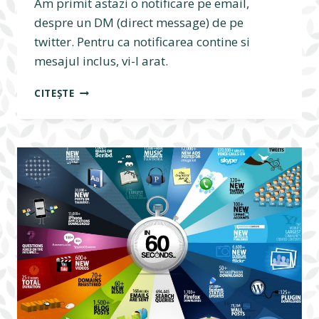
Am primit astazi o notificare pe email,
despre un DM (direct message) de pe
twitter. Pentru ca notificarea contine si
mesajul inclus, vi-l arat.
VIRUS
CITEȘTE
NOU
–
DE
DATA
ASTA
PROPAGAT
PE
TWITTER
SI
EMAIL
+
REMEDIU