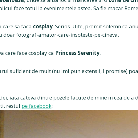
licul face totul la evenimentele astea. Sa fie macar Rom
i care sa faca
cosplay
. Serios. Uite, promit solemn ca anul
fiu doar fotograf-amator-care-insoteste-pe-cineva.
va care face cosplay ca
Princess Serenity
.
arul suficient de mult (nu imi pun extensii, I promise) p
idei, iata cateva dintre pozele facute de mine in cea de a
i, restul
pe facebook
: