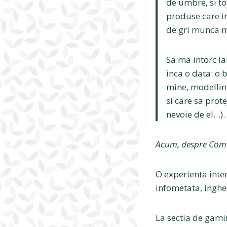
de umbre, si to
produse care i
de gri munca m
Sa ma intorc ia
inca o data: o 
mine, modelling
si care sa prot
nevoie de el…). 
Acum, despre Comi
O experienta inte
infometata, inghe
La sectia de gami