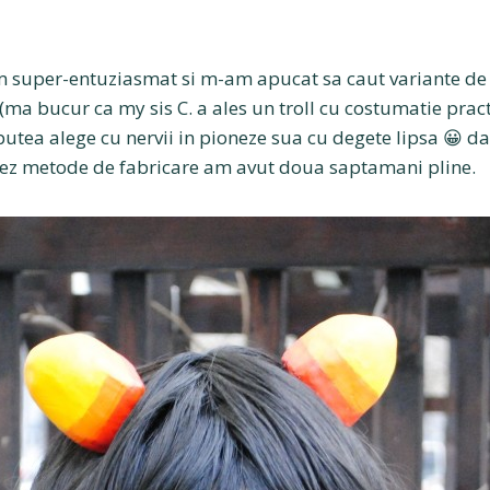
 super-entuziasmat si m-am apucat sa caut variante de 
 (ma bucur ca my sis C. a ales un troll cu costumatie prac
putea alege cu nervii in pioneze sua cu degete lipsa 😀 
cetez metode de fabricare am avut doua saptamani pline.