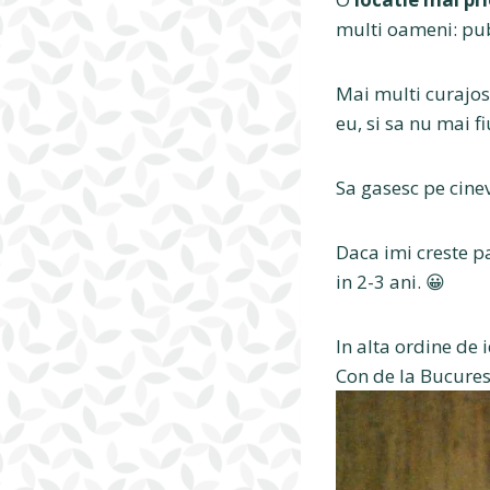
multi oameni: pub
Mai multi curajos
eu, si sa nu mai 
Sa gasesc pe cine
Daca imi creste p
in 2-3 ani. 😀
In alta ordine de 
Con de la Bucurest