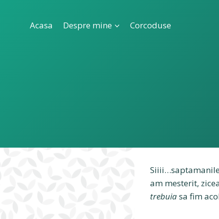
Skip
to
Acasa
Despre mine
Corcoduse
content
Siiii…saptamanil
am mesterit, zice
trebuia
sa fim aco