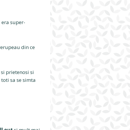
i era super-
trerupeau din ce
si prietenosi si
 toti sa se simta
ll out
si mult mai