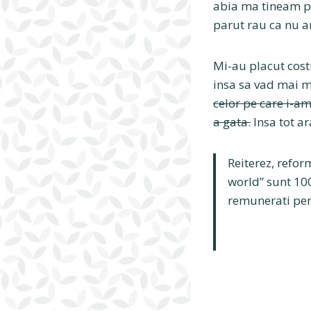
abia ma tineam pe
parut rau ca nu a
Mi-au placut costu
insa sa vad mai 
celor pe care i-a
a gata.
Insa tot ar
Reiterez, refor
world” sunt 100
remunerati pent