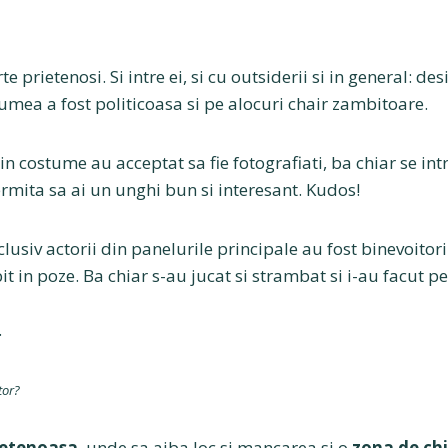
 prietenosi. Si intre ei, si cu outsiderii si in general: des
umea a fost politicoasa si pe alocuri chair zambitoare.
 in costume au acceptat sa fie fotografiati, ba chiar se in
ermita sa ai un unghi bun si interesant. Kudos!
lusiv actorii din panelurile principale au fost binevoitori 
t in poze. Ba chiar s-au jucat si strambat si i-au facut pe
.
tor?
ietenoasa
, unde sa aiba loc si mancarea si o
zona de chi