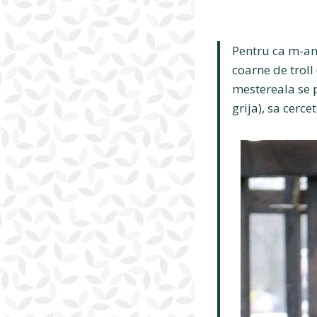
Pentru ca m-am
coarne de troll
mestereala se 
grija), sa cer