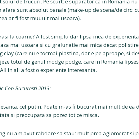
t soiul de trucuri. Pe scurt: e suparator ca in Romania nu 
n afara sunt absolut banale (make-up de scena/de circ: 
ea ar fi fost muuult mai usoara).
rasi la coarne? A fost simplu dar lipsa mea de experienta
baza mai usoara si cu gralunatie mai mica decat polistire
 clay (care nu e tocmai plastina, dar e pe aproape, si des
ejeze totul de genul modge podge, care in Romania lipses
All in all a fost o experiente interesanta.
c Con Bucuresti 2013:
resanta, cel putin. Poate m-as fi bucurat mai mult de ea
tata si preocupata sa pozez tot ce misca.
ng nu am avut rabdare sa stau: mult prea aglomerat si p