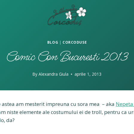
BLOG
|
CORCODUSE
Comic Con Bucuresti 2013
By
Alexandra Giula
aprilie 1, 2013
e astea am mesterit impreuna cu sora mea – aka
Nepeta 
am niste elemente ale costumului ei de troll, pentru ca 
lo, da?