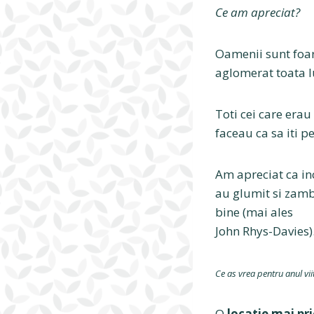
Ce am apreciat?
Oamenii sunt foarte
aglomerat toata l
Toti cei care erau
faceau ca sa iti p
Am apreciat ca inc
au glumit si zambi
bine (mai ales
John Rhys-Davies)
Ce as vrea pentru anul vii
O
locatie mai pr