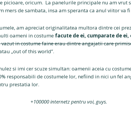
 picioare, oricum. La panelurile principale nu am vrut s
m mers de sambata, insa am speranta ca anul viitor va fi 
mele, am apreciat originalitatea multora dintre cei prezen
multi oameni in costume
facute de ei, cumparate de ei, 
m vazut in costume faine erau dintre angajatii care primi
atau „out of this world”.
mulez si imi cer scuze simultan: oamenii aceia cu costume
% responsabili de costumele lor, nefiind in nici un fel an
ru prestatia lor.
+100000 internetz pentru voi, guys.