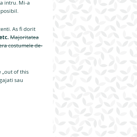
a intru. Mi-a
posibil.
ti. As fi dorit
etc.
Majoritatea
sera costumele de-
 „out of this
gajati sau