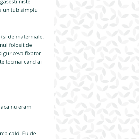
gasesti niste
cu un tub simplu
 (si de materniale,
nul folosit de
igur ceva fixator
te tocmai cand ai
 daca nu eram
rea cald. Eu de-