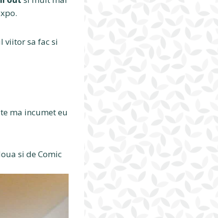
expo.
 viitor sa fac si
oate ma incumet eu
 doua si de Comic