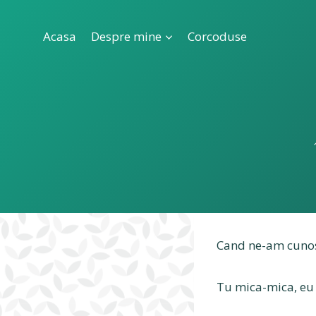
Skip
to
Acasa
Despre mine
Corcoduse
content
Cand ne-am cunos
Tu mica-mica, eu 