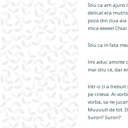
Stiu ca am ajuns l
delicat era mutri
poza din ziua aia 
mica eeeee! Chiar
Stiu ca in fata me
Imi aduc aminte c
mai stiu ce, dar e
Intr-o zi a trebui
pe cineva. Ai vor
vorba, sa ne jucam
Muuuult de tot. D
Surori? Surori?