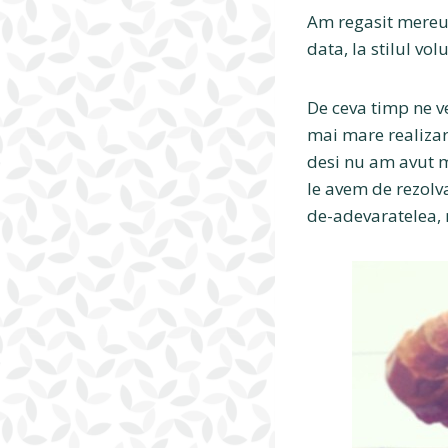
Am regasit mereu 
data, la stilul vo
De ceva timp ne ve
mai mare realizar
desi nu am avut m
le avem de rezolv
de-adevaratelea,