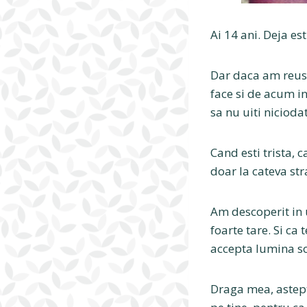
Ai 14 ani. Deja esti
Dar daca am reusit
face si de acum in
sa nu uiti nicioda
Cand esti trista, 
doar la cateva str
Am descoperit in ul
foarte tare. Si ca
accepta lumina soa
Draga mea, astept