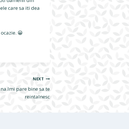
toti oamenii din
ele care sa iti dea
 ocazie. 😀
NEXT
na.Imi pare bine sa te
reintalnesc