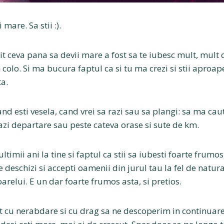
 mare. Sa stii :).
 ceva pana sa devii mare a fost sa te iubesc mult, mult d
 colo. Si ma bucura faptul ca si tu ma crezi si stii aproap
ta.
cand esti vesela, cand vrei sa razi sau sa plangi: sa ma cau
azi departare sau peste cateva orase si sute de km.
timii ani la tine si faptul ca stii sa iubesti foarte frumos,
 te deschizi si accepti oamenii din jurul tau la fel de natu
relui. E un dar foarte frumos asta, si pretios.
 cu nerabdare si cu drag sa ne descoperim in continuare