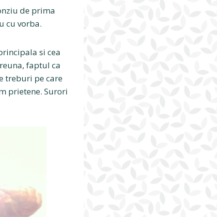
lonziu de prima
au cu vorba.
principala si cea
reuna, faptul ca
e treburi pe care
m prietene. Surori