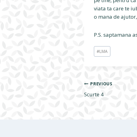
pe tine, pentru ca
viata ta care te i
o mana de ajutor, 
P.S. saptamana ast
Post
#
LMA
Tags:
Navigare
PREVIOUS
Scurte 4
în
articole