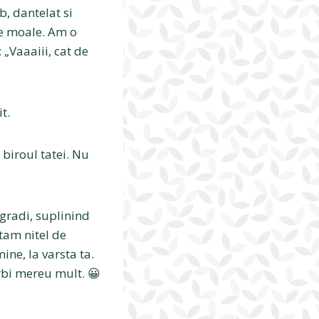
b, dantelat si
de moale. Am o
 „Vaaaiii, cat de
t.
biroul tatei. Nu
 gradi, suplinind
tam nitel de
ine, la varsta ta.
rbi mereu mult. 😀