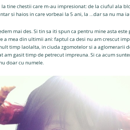
la tine chestii care m-au impresionat: de la ciuful ala b
luntar si haios in care vorbeai la 5 ani, la …dar sa nu ma i
dem mai des. Si tin sa iti spun ca pentru mine asta este 
e a mea din ultimii ani: faptul ca desi nu am crescut imp
ult timp laolalta, in ciuda zgomotelor si a aglomerarii d
at am gasit timp de petrecut impreuna. Si ca acum sunte
 nu doar cu numele.