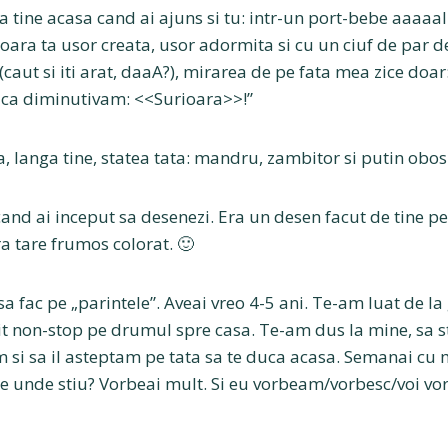
a tine acasa cand ai ajuns si tu: intr-un port-bebe aaaaal
soara ta usor creata, usor adormita si cu un ciuf de par 
(caut si iti arat, daaA?), mirarea de pe fata mea zice doar:
 ca diminutivam: <<Surioara>>!”
a, langa tine, statea tata: mandru, zambitor si putin obosi
and ai inceput sa desenezi. Era un desen facut de tine pe 
ra tare frumos colorat. 🙂
t sa fac pe „parintele”. Aveai vreo 4-5 ani. Te-am luat de la
bit non-stop pe drumul spre casa. Te-am dus la mine, sa s
 si sa il asteptam pe tata sa te duca acasa. Semanai cu m
e unde stiu? Vorbeai mult. Si eu vorbeam/vorbesc/voi vo