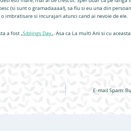
 desi esti mare, mai ai de crescut. Sper doar ca pe langa 
ubesc (si sunt o gramadaaaa!), sa fiu si eu una din persoan
o imbratisare si incurajari atunci cand ai nevoie de ele.
a a fost „
Siblings Day
„. Asa ca La multi Ani si cu aceasta
E-mail Spam: Bu