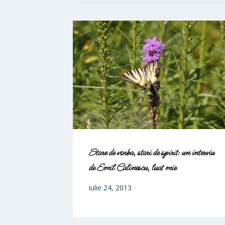
Stare de vorba, stari de spirit: un interviu
de Emil Calinescu, luat mie
iulie 24, 2013