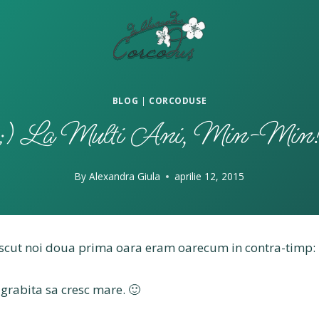
BLOG
|
CORCODUSE
;) La Multi Ani, Min-Min
By
Alexandra Giula
aprilie 12, 2015
cut noi doua prima oara eram oarecum in contra-timp:
grabita sa cresc mare. 🙂