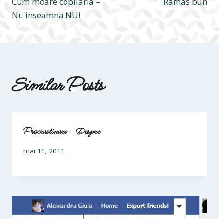
Cum moare copilaria –
Ramas bun
în
Nu inseamna NU!
articole
Similar Posts
Procrastinare – Despre
mai 10, 2011