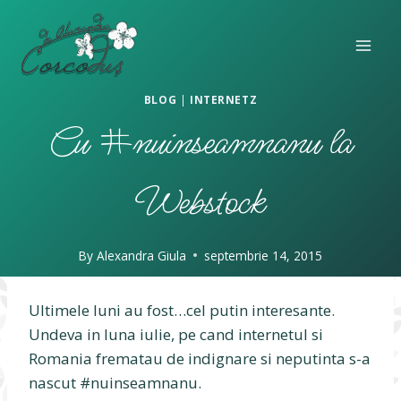
Skip
to
content
BLOG
|
INTERNETZ
Cu #nuinseamnanu la
Webstock
By
Alexandra Giula
septembrie 14, 2015
Ultimele luni au fost…cel putin interesante.
Undeva in luna iulie, pe cand internetul si
Romania frematau de indignare si neputinta s-a
nascut #nuinseamnanu.