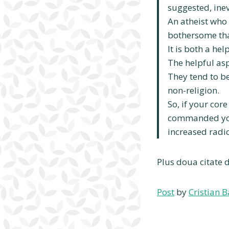
suggested, inev
An atheist who 
bothersome tha
It is both a he
The helpful asp
They tend to b
non-religion.
So, if your cor
commanded you
increased radic
Plus doua citate 
Post
by
Cristian B