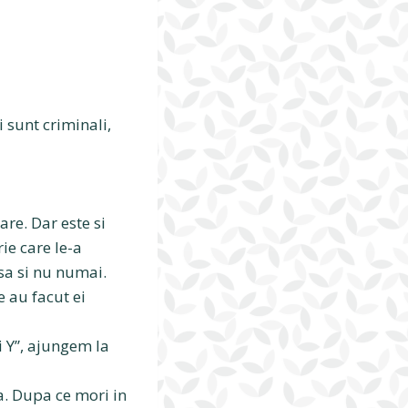
i sunt criminali,
are. Dar este si
ie care le-a
esa si nu numai.
 au facut ei
i Y”, ajungem la
a. Dupa ce mori in