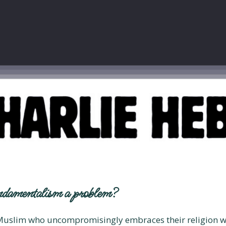
undamentalism a problem?
Muslim who uncompromisingly embraces their religion will