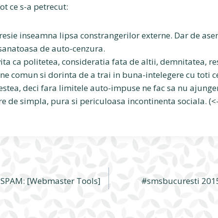
ot ce s-a petrecut:
resie inseamna lipsa constrangerilor externe. Dar de as
 sanatoasa de auto-cenzura.
ta ca politetea, consideratia fata de altii, demnitatea, r
ine comun si dorinta de a trai in buna-intelegere cu toti ce
estea, deci fara limitele auto-impuse ne fac sa nu ajunge
re de simpla, pura si periculoasa incontinenta sociala. (<
 SPAM: [Webmaster Tools]
#smsbucuresti 2015