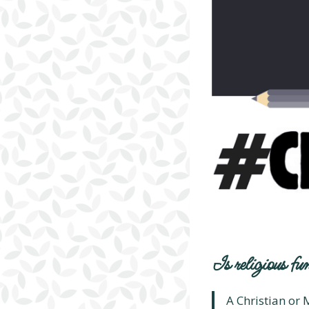
Is religious f
A Christian or 