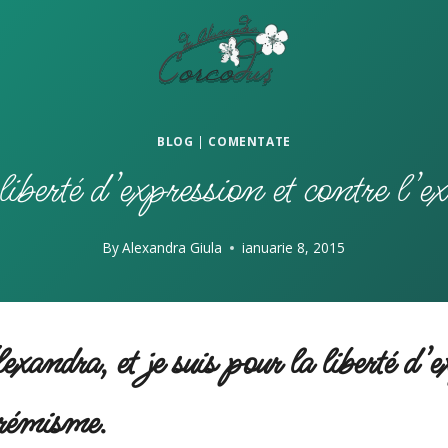
BLOG
|
COMENTATE
iberté d’expression et contre l’
By
Alexandra Giula
ianuarie 8, 2015
xandra, et je suis pour la liberté d’e
trémisme.