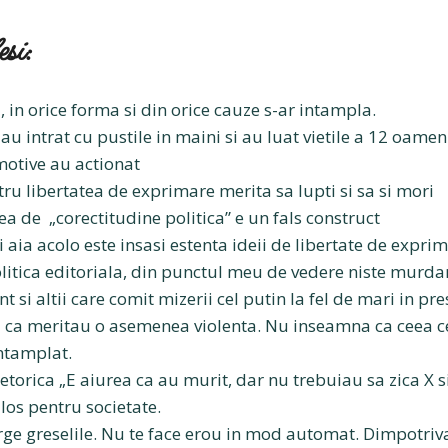
si:
 in orice forma si din orice cauze s-ar intampla.
au intrat cu pustile in maini si au luat vietile a 12 oamen
motive au actionat
ru libertatea de exprimare merita sa lupti si sa si mori
a de „corectitudine politica” e un fals construct
i aia acolo este insasi estenta ideii de libertate de exprim
litica editoriala, din punctul meu de vedere niste murdar
t si altii care comit mizerii cel putin la fel de mari in pr
ca meritau o asemenea violenta. Nu inseamna ca ceea ce
 intamplat.
etorica „E aiurea ca au murit, dar nu trebuiau sa zica X s
los pentru societate.
ge greselile. Nu te face erou in mod automat. Dimpotriv