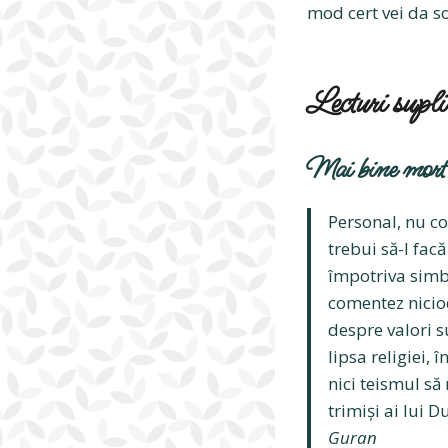
mod cert vei da so
Lecturi supl
Mai bine mort î
Personal, nu co
trebui să-l fac
împotriva simbo
comentez niciod
despre valori s
lipsa religiei, 
nici teismul să
trimiși ai lui 
Guran