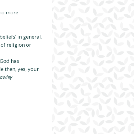
 no more
eliefs’ in general.
of religion or
t God has
 then, yes, your
Cawley