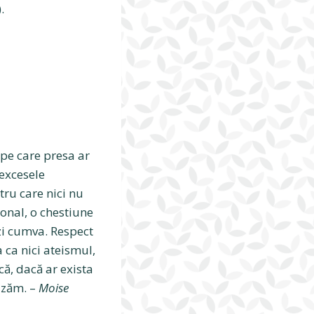
.
 pe care presa ar
 excesele
tru care nici nu
onal, o chestiune
zi cumva. Respect
a ca nici ateismul,
că, dacă ar exista
izăm. –
Moise