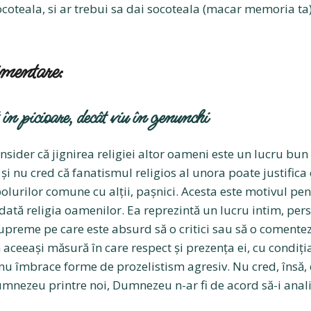
coteala, si ar trebui sa dai socoteala (macar memoria ta)
imentare:
n picioare, decât viu în genunchi
nsider că jignirea religiei altor oameni este un lucru bun
ă și nu cred că fanatismul religios al unora poate justifica
lurilor comune cu alții, pașnici. Acesta este motivul pen
ată religia oamenilor. Ea reprezintă un lucru intim, pers
upreme pe care este absurd să o critici sau să o comente
în aceeași măsură în care respect și prezența ei, cu condiți
 nu îmbrace forme de prozelistism agresiv. Nu cred, însă, 
Dumnezeu printre noi, Dumnezeu n-ar fi de acord să-i anal