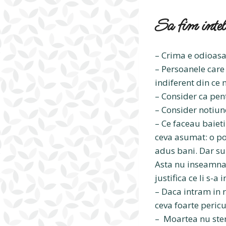
Sa fim intele
– Crima e odioasa,
– Persoanele care 
indiferent din ce 
– Consider ca pent
– Consider notiune
– Ce faceau baieti
ceva asumat: o po
adus bani. Dar sun
Asta nu inseamna 
justifica ce li s-a
– Daca intram in r
ceva foarte pericu
– Moartea nu ster