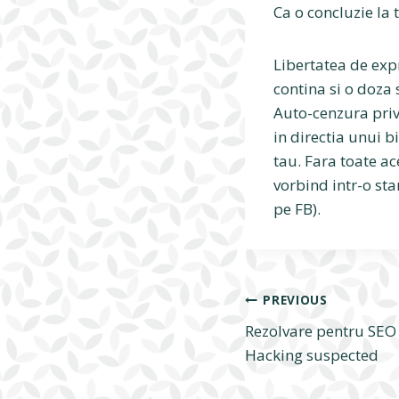
Ca o concluzie la t
Libertatea de exp
contina si o doza
Auto-cenzura privi
in directia unui b
tau. Fara toate ac
vorbind intr-o sta
pe FB).
Navigare
PREVIOUS
Rezolvare pentru SEO
în
Hacking suspected