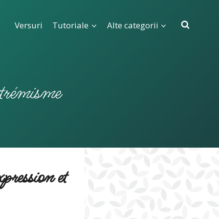
Versuri
Tutoriale
Alte categorii
extrémisme
xpression et