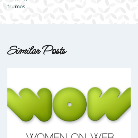
în
frumos
articole
Similar Posts