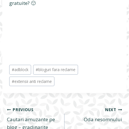
gratuite? 🙂
Post
#
adblock
#
bloguri fara reclame
Tags:
#
extensii anti reclame
Navigare
PREVIOUS
NEXT
Cautari amuzante pe
Oda nesomnului
blog – gradinarite