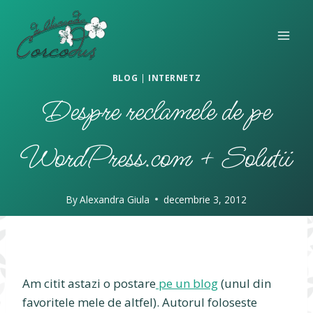
Skip
to
content
BLOG
|
INTERNETZ
Despre reclamele de pe
WordPress.com + Solutii
By
Alexandra Giula
decembrie 3, 2012
Am citit astazi o postare
pe un blog
(unul din
favoritele mele de altfel). Autorul foloseste