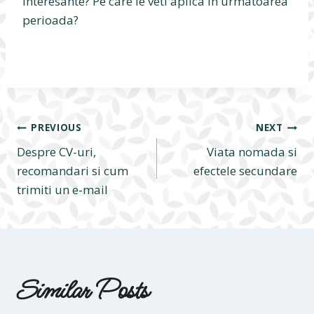
interesante? Pe care le veti aplica in urmatoarea
perioada?
Navigare
PREVIOUS
NEXT
Despre CV-uri,
Viata nomada si
în
recomandari si cum
efectele secundare
trimiti un e-mail
articole
Similar Posts