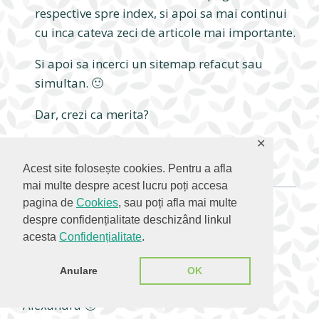
respective spre index, si apoi sa mai continui
cu inca cateva zeci de articole mai importante.
Si apoi sa incerci un sitemap refacut sau
simultan. 🙂
Dar, crezi ca merita?
✕
Răspunde
Acest site folosește cookies. Pentru a afla
mai multe despre acest lucru poți accesa
pagina de
Cookies
, sau poți afla mai multe
despre confidențialitate deschizând linkul
Marius Buciuman
spune:
acesta
Confidențialitate
.
mai 21, 2014 la 6:25 am
Anulare
OK
Imi place tare mult cum ai explicat, felicitari
Alexandra 🙂