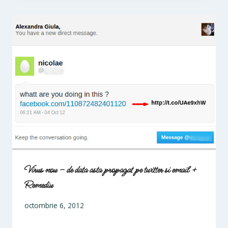
Virus nou – de data asta propagat pe twitter si email +
Remediu
octombrie 6, 2012