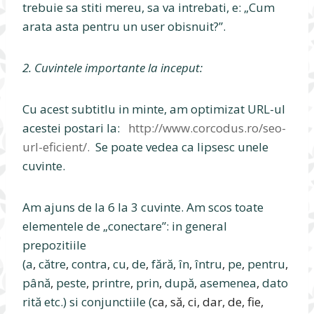
trebuie sa stiti mereu, sa va intrebati, e: „Cum
arata asta pentru un user obisnuit?”.
2. Cuvintele importante la inceput:
Cu acest subtitlu in minte, am optimizat URL-ul
acestei postari la:
http://www.corcodus.ro/
seo-
url-eficient/.
Se poate vedea ca lipsesc unele
cuvinte.
Am ajuns de la 6 la 3 cuvinte. Am scos toate
elementele de „conectare”: in general
prepozitiile
(a
,
către
,
contra
,
cu
,
de
,
fără
,
în
,
întru
,
pe
,
pentru
,
până
,
peste
,
printre
,
prin
,
după
,
asemenea
,
dato
rită etc.) si conjunctiile (
ca, să, ci, dar, de, fie,