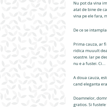
Nu pot da vina ime
atat de bine de ca
vina pe ele fara, 
De ce se intampla
Prima cauza, ar fi 
ridica muuult dea
voastre. Iar pe d
nu e a fustei. Ci…
A doua cauza, es
cand eleganta era
Doamnelor, domni
gratios. Si fustele