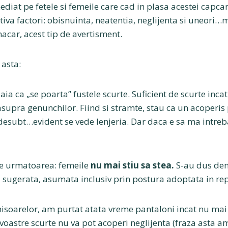
diat pe fetele si femeile care cad in plasa acestei capca
tiva factori: obisnuinta, neatentia, neglijenta si uneori
macar, acest tip de avertisment.
 asta:
aia ca „se poarta” fustele scurte. Suficient de scurte incat,
supra genunchilor. Fiind si stramte, stau ca un acoperis 
edesubt…evident se vede lenjeria. Dar daca e sa ma intreb
te urmatoarea: femeile
nu mai stiu
sa stea.
S-au dus de
 sugerata, asumata inclusiv prin postura adoptata in re
soarelor, am purtat atata vreme pantaloni incat nu mai
 voastre scurte nu va pot acoperi neglijenta (fraza asta am 