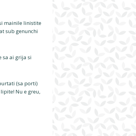
i mainile linistite
iat sub genunchi
 sa ai grija si
urtati (sa porti)
lipite! Nu e greu,