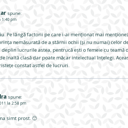
tar
spune:
la 1:40 pm
ău. Pe lângă factorii pe care i-ai menţionat mai menţione
orinţa nemăsurată de a stârnii ochii (şi nu numai) celor d
egi deplin lucrurile astea, pentrucă eşti o femeie cu teamă
de înaltă clasă dar poate măcar intelectual înţelegi. Ace
isteţe constat astfel de lucruri.
dra
spune:
2011 la 2:58 pm
ma simt prost. 🙂