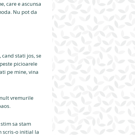
ne, care e ascunsa
…moda. Nu pot da
 cand stati jos, se
peste picioarele
ati pe mine, vina
mult vremurile
paos.
 stim sa stam
scris-o initial la