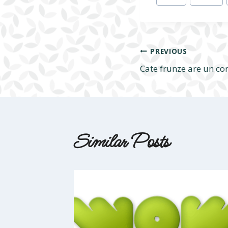
Tags:
Navigare
PREVIOUS
Cate frunze are un co
în
articole
Similar Posts