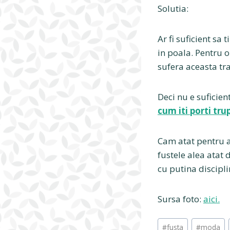
Solutia:
Ar fi suficient sa 
in poala. Pentru 
sufera aceasta tr
Deci nu e suficient
cum iti porti tru
Cam atat pentru az
fustele alea atat 
cu putina discipli
Sursa foto:
aici.
Post
#
fusta
#
moda