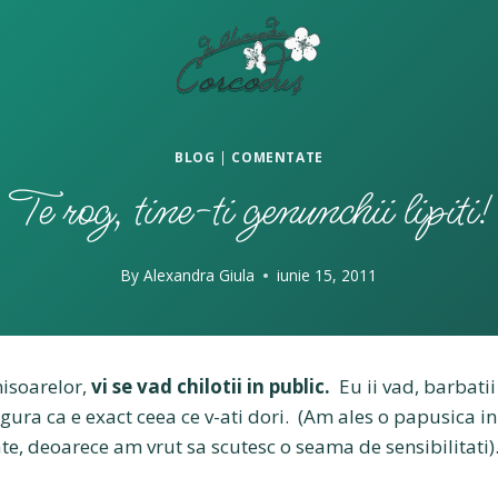
BLOG
|
COMENTATE
Te rog, tine-ti genunchii lipiti!
By
Alexandra Giula
iunie 15, 2011
isoarelor,
vi se vad chilotii in public.
Eu ii vad, barbatii 
ura ca e exact ceea ce v-ati dori. (Am ales o papusica in
e, deoarece am vrut sa scutesc o seama de sensibilitati)