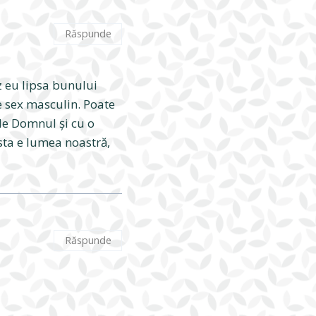
Răspunde
z eu lipsa bunului
e sex masculin. Poate
 de Domnul şi cu o
asta e lumea noastră,
Răspunde