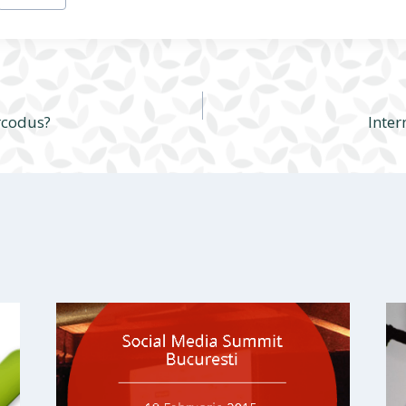
rcodus?
Inter