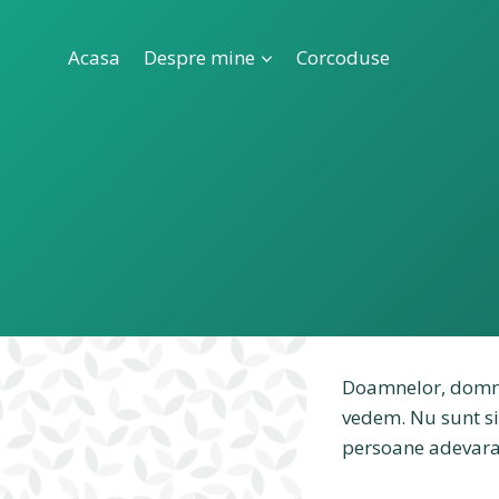
Skip
to
Acasa
Despre mine
Corcoduse
content
Doamnelor, domn
vedem. Nu sunt sig
persoane adevarat