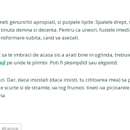
tineti genunchii apropiati, si pulpele lipite. Spatele drept, s
o tinuta demna si decenta. Pentru ca uneori, fustele imed
ansformare subita, cand va asezati.
 sa te imbraci de acasa sis a arati bine in oglinda, trebuie
pul
pe unde te plimbi. Poti fi
şleampătă
sau
elegantă.
i. Dar, daca insistati (daca insisti, tu cititoarea mea) sa p
de scurte si de stramte, va rog frumos: tineti-va picioarele 
na.
#
tramvai