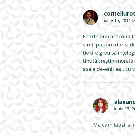
corneliuro
iunie 15, 2011 
Foarte bun articolul t
simţ, pudorii dar şi d
ţie ţi-e greu să înţel
ţinută creştin-morală 
aşa a devenit ea…cu tr
alaxan
iunie 15, 
Ma cam lauzi, si 