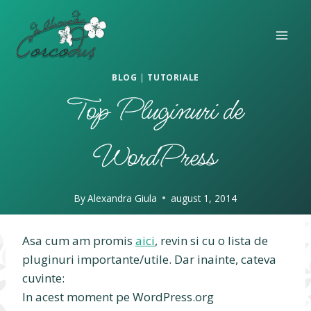
Skip
to
content
BLOG
|
TUTORIALE
Top Pluginuri de
WordPress
By
Alexandra Giula
august 1, 2014
Asa cum am promis
aici
, revin si cu o lista de
pluginuri importante/utile. Dar inainte, cateva
cuvinte:
In acest moment pe WordPress.org