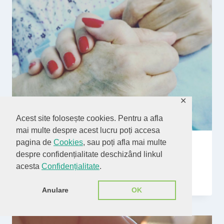
✕
Acest site folosește cookies. Pentru a afla
mai multe despre acest lucru poți accesa
pagina de
Cookies
, sau poți afla mai multe
Undeva, in secunda supremei dureri
despre confidențialitate deschizând linkul
acesta
Confidențialitate
.
ianuarie 19, 2017
Anulare
OK