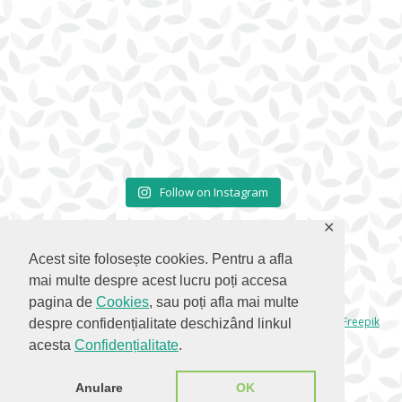
Follow on Instagram
✕
Acest site folosește cookies. Pentru a afla
mai multe despre acest lucru poți accesa
pagina de
Cookies
, sau poți afla mai multe
© 2026 Corcodus.ro |
Webdesign Cloudberries.Ro
| Icons by
Freepik
despre confidențialitate deschizând linkul
from
flaticon.com
|
CC 3.0 BY
acesta
Confidențialitate
.
Anulare
OK