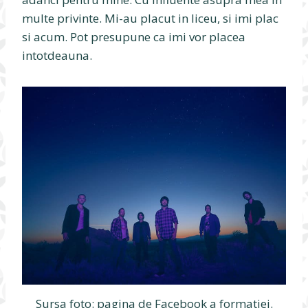
multe privinte. Mi-au placut in liceu, si imi plac
si acum. Pot presupune ca imi vor placea
intotdeauna.
Sursa foto: pagina de Facebook a formatiei.