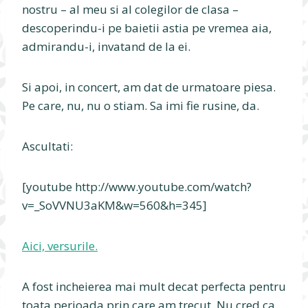
nostru – al meu si al colegilor de clasa –
descoperindu-i pe baietii astia pe vremea aia,
admirandu-i, invatand de la ei.
Si apoi, in concert, am dat de urmatoare piesa.
Pe care, nu, nu o stiam. Sa imi fie rusine, da.
Ascultati:
[youtube http://www.youtube.com/watch?
v=_SoVVNU3aKM&w=560&h=345]
Aici, versurile.
A fost incheierea mai mult decat perfecta pentru
toata perioada prin care am trecut. Nu cred ca