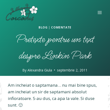
Skip
to
content
BLOG
|
COMENTATE
Pretexte pentru un text
despre Linkin Park
By
Alexandra Giula
septembrie 2, 2011
Am incheiat o saptamana… nu mai bine spus,
am incheiat un sir de saptamani absolut
infioratoare. S-au dus, ca apa la vale. Si duse
sunt. 🙂