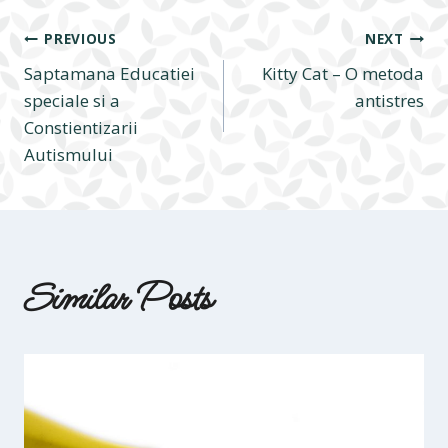
Navigare
PREVIOUS
NEXT
Saptamana Educatiei
Kitty Cat – O metoda
în
speciale si a
antistres
Constientizarii
Autismului
articole
Similar Posts