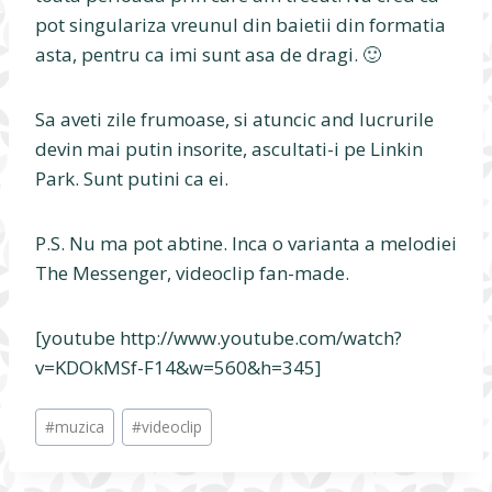
pot singulariza vreunul din baietii din formatia
asta, pentru ca imi sunt asa de dragi. 🙂
Sa aveti zile frumoase, si atuncic and lucrurile
devin mai putin insorite, ascultati-i pe Linkin
Park. Sunt putini ca ei.
P.S. Nu ma pot abtine. Inca o varianta a melodiei
The Messenger, videoclip fan-made.
[youtube http://www.youtube.com/watch?
v=KDOkMSf-F14&w=560&h=345]
Post
#
muzica
#
videoclip
Tags: