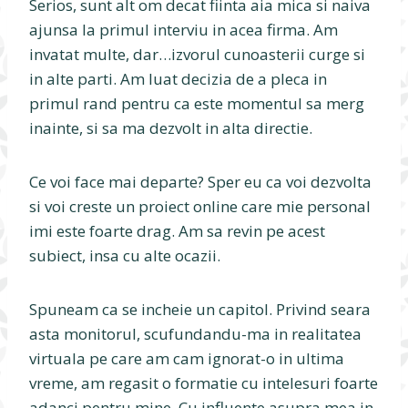
Serios, sunt alt om decat fiinta aia mica si naiva
ajunsa la primul interviu in acea firma. Am
invatat multe, dar…izvorul cunoasterii curge si
in alte parti. Am luat decizia de a pleca in
primul rand pentru ca este momentul sa merg
inainte, si sa ma dezvolt in alta directie.
Ce voi face mai departe? Sper eu ca voi dezvolta
si voi creste un proiect online care mie personal
imi este foarte drag. Am sa revin pe acest
subiect, insa cu alte ocazii.
Spuneam ca se incheie un capitol. Privind seara
asta monitorul, scufundandu-ma in realitatea
virtuala pe care am cam ignorat-o in ultima
vreme, am regasit o formatie cu intelesuri foarte
adanci pentru mine. Cu influente asupra mea in