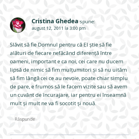
Cristina Ghedea
spune:
august 12, 2011 la 3:00 pm
Slăvit să fie Domnul pentru că El ştie să fie
alături de fiecare nefăcând diferenţă între
oameni, important e ca noi, cei care nu ducem
lipsă de nimic să fim mulţumitori şi să nu uităm
să fim lângă cei ce au nevoie, poate chiar simplu
de pare, e frumos să le facem vizite sau să avem
un cuvânt de încurajare, iar pentru ei înseamnă
mult şi mult ne va fi socotit şi nouă.
Răspunde