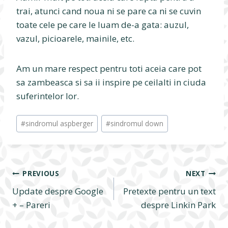
trai, atunci cand noua ni se pare ca ni se cuvin
toate cele pe care le luam de-a gata: auzul,
vazul, picioarele, mainile, etc.
Am un mare respect pentru toti aceia care pot
sa zambeasca si sa ii inspire pe ceilalti in ciuda
suferintelor lor.
Post
#
sindromul aspberger
#
sindromul down
Tags:
Navigare
PREVIOUS
NEXT
Update despre Google
Pretexte pentru un text
în
+ – Pareri
despre Linkin Park